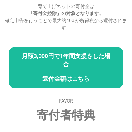
育て上げネットの寄付金は
「寄付金控除」の対象となります。
確定申告を行うことで最大約40%が所得税から還付されま
す。
月額3,000円で1年間支援をした場
還付額＝最大13,600円
合
累計36,000円の寄付から手数料を引いたうち40%
が還付されます。（所得状況等で還付額は変わり
ます）
還付金額はこちら
FAVOR
寄付者特典