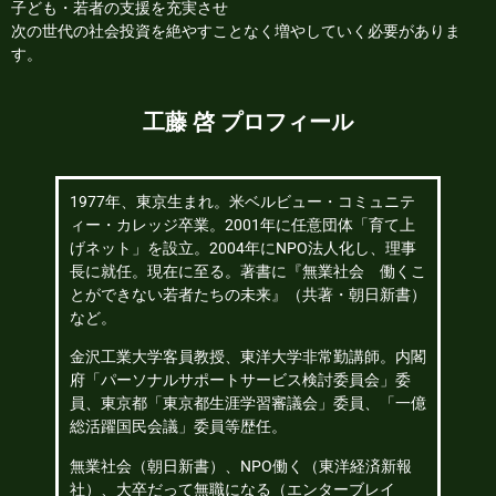
子ども・若者の支援を充実させ
次の世代の社会投資を絶やすことなく増やしていく必要がありま
す。
工藤 啓 プロフィール
1977年、東京生まれ。米ベルビュー・コミュニテ
ィー・カレッジ卒業。2001年に任意団体「育て上
げネット」を設立。2004年にNPO法人化し、理事
長に就任。現在に至る。著書に『無業社会 働くこ
とができない若者たちの未来』（共著・朝日新書）
など。
金沢工業大学客員教授、東洋大学非常勤講師。内閣
府「パーソナルサポートサービス検討委員会」委
員、東京都「東京都生涯学習審議会」委員、「一億
総活躍国民会議」委員等歴任。
無業社会（朝日新書）、NPO働く（東洋経済新報
社）、大卒だって無職になる（エンターブレイ